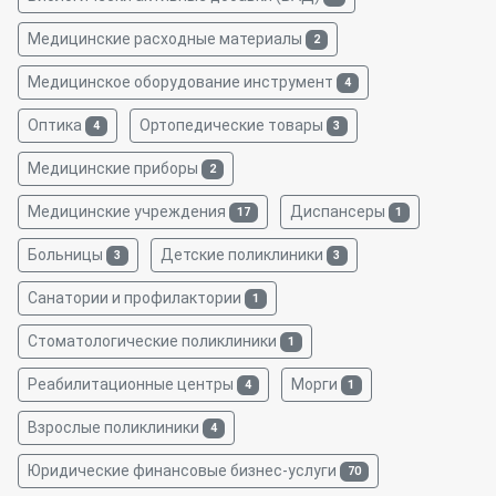
Медицинские расходные материалы
2
Медицинское оборудование инструмент
4
Оптика
Ортопедические товары
4
3
Медицинские приборы
2
Медицинские учреждения
Диспансеры
17
1
Больницы
Детские поликлиники
3
3
Санатории и профилактории
1
Стоматологические поликлиники
1
Реабилитационные центры
Морги
4
1
Взрослые поликлиники
4
Юридические финансовые бизнес-услуги
70