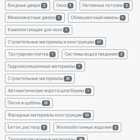
Входные двери
Окна
Натяжные потолки
2
3
2
Межкомнатные двери
Облицовочный камень
1
1
Комплектующие для окон
1
Строительные материалы и конструкции
37
Тротуарная плитка
Системы водоотведения
1
2
Гидроизоляционные материалы
1
Строительные материалы
25
Автоматические ворота шлагбаумы
1
Песок и щебень
25
Фасадные материалы конструкции
30
Бетон, раствор
Железобетонные изделия
3
2
Теплоизоляционные материалы
28