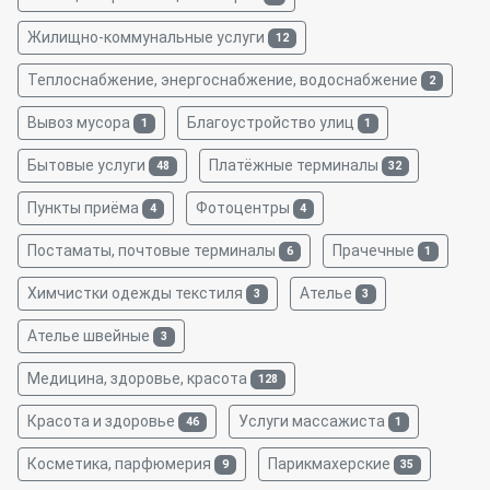
Жилищно-коммунальные услуги
12
Теплоснабжение, энергоснабжение, водоснабжение
2
Вывоз мусора
Благоустройство улиц
1
1
Бытовые услуги
Платёжные терминалы
48
32
Пункты приёма
Фотоцентры
4
4
Постаматы, почтовые терминалы
Прачечные
6
1
Химчистки одежды текстиля
Ателье
3
3
Ателье швейные
3
Медицина, здоровье, красота
128
Красота и здоровье
Услуги массажиста
46
1
Косметика, парфюмерия
Парикмахерские
9
35