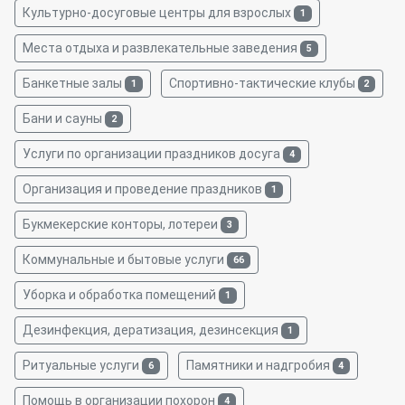
Культурно-досуговые центры для взрослых
1
Места отдыха и развлекательные заведения
5
Банкетные залы
Спортивно-тактические клубы
1
2
Бани и сауны
2
Услуги по организации праздников досуга
4
Организация и проведение праздников
1
Букмекерские конторы, лотереи
3
Коммунальные и бытовые услуги
66
Уборка и обработка помещений
1
Дезинфекция, дератизация, дезинсекция
1
Ритуальные услуги
Памятники и надгробия
6
4
Помощь в организации похорон
4