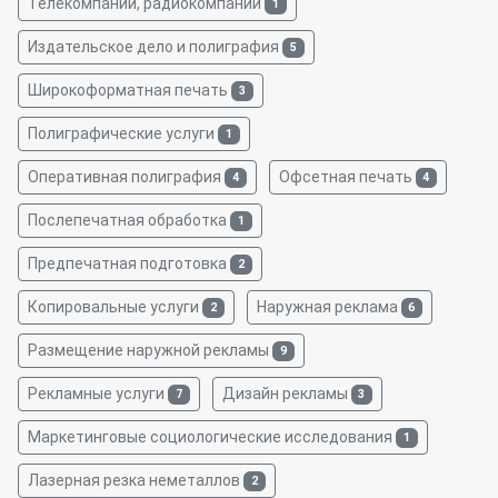
Телекомпании, радиокомпании
1
Издательское дело и полиграфия
5
Широкоформатная печать
3
Полиграфические услуги
1
Оперативная полиграфия
Офсетная печать
4
4
Послепечатная обработка
1
Предпечатная подготовка
2
Копировальные услуги
Наружная реклама
2
6
Размещение наружной рекламы
9
Рекламные услуги
Дизайн рекламы
7
3
Маркетинговые социологические исследования
1
Лазерная резка неметаллов
2