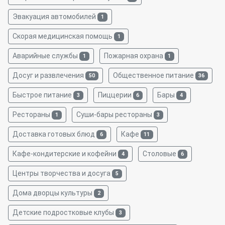
Эвакуация автомобилей
1
Скорая медицинская помощь
1
Аварийные службы
Пожарная охрана
1
1
Досуг и развлечения
Общественное питание
50
36
Быстрое питание
Пиццерии
Бары
3
6
4
Рестораны
Суши-бары рестораны
1
3
Доставка готовых блюд
Кафе
6
11
Кафе-кондитерские и кофейни
Столовые
4
6
Центры творчества и досуга
5
Дома дворцы культуры
2
Детские подростковые клубы
3