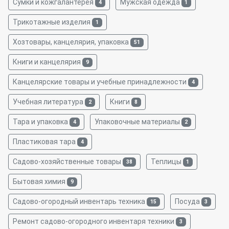
Сумки и кожгалантерея
Мужская одежда
4
1
Трикотажные изделия
1
Хозтовары, канцелярия, упаковка
51
Книги и канцелярия
9
Канцелярские товары и учебные принадлежности
4
Учебная литература
Книги
2
8
Тара и упаковка
Упаковочные материалы
4
2
Пластиковая тара
4
Садово-хозяйственные товары
Теплицы
38
1
Бытовая химия
9
Садово-огородный инвентарь техника
Посуда
15
3
Ремонт садово-огородного инвентаря техники
3