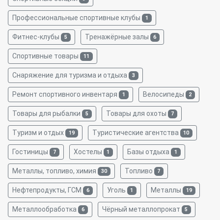
Профессиональные спортивные клубы
1
Фитнес-клубы
Тренажёрные залы
5
6
Спортивные товары
11
Снаряжение для туризма и отдыха
3
Ремонт спортивного инвентаря
Велосипеды
1
2
Товары для рыбалки
Товары для охоты
5
7
Туризм и отдых
Туристические агентства
19
10
Гостиницы
Хостелы
Базы отдыха
7
1
1
Металлы, топливо, химия
Топливо
30
7
Нефтепродукты, ГСМ
Уголь
Металлы
6
1
19
Металлообработка
Чёрный металлопрокат
6
5