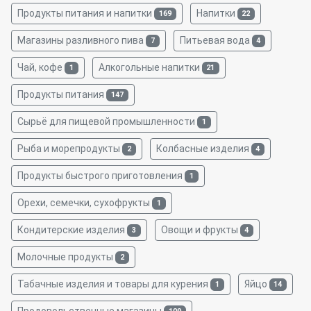
Продукты питания и напитки
Напитки
169
22
Магазины разливного пива
Питьевая вода
7
4
Чай, кофе
Алкогольные напитки
1
21
Продукты питания
147
Сырьё для пищевой промышленности
1
Рыба и морепродукты
Колбасные изделия
2
4
Продукты быстрого приготовления
1
Орехи, семечки, сухофрукты
1
Кондитерские изделия
Овощи и фрукты
3
4
Молочные продукты
2
Табачные изделия и товары для курения
Яйцо
1
14