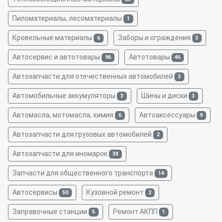
Пиломатериалы, лесоматериалы
1
Кровельные материалы
Заборы и ограждения
6
3
Автосервис и автотовары
Автотовары
96
46
Автозапчасти для отечественных автомобилей
3
Автомобильные аккумуляторы
Шины и диски
3
3
Автомасла, мотомасла, химия
Автоаксессуары
6
9
Автозапчасти для грузовых автомобилей
2
Автозапчасти для иномарок
38
Запчасти для общественного транспорта
14
Автосервисы
Кузовной ремонт
50
2
Заправочные станции
Ремонт АКПП
5
1