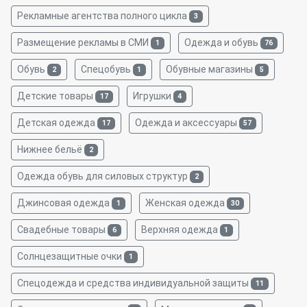
Рекламные агентства полного цикла
3
Размещение рекламы в СМИ
Одежда и обувь
1
76
Обувь
Спецобувь
Обувные магазины
2
1
5
Детские товары
Игрушки
17
4
Детская одежда
Одежда и аксессуары
17
57
Нижнее бельё
2
Одежда обувь для силовых структур
2
Джинсовая одежда
Женская одежда
1
30
Свадебные товары
Верхняя одежда
6
1
Солнцезащитные очки
1
Спецодежда и средства индивидуальной защиты
11