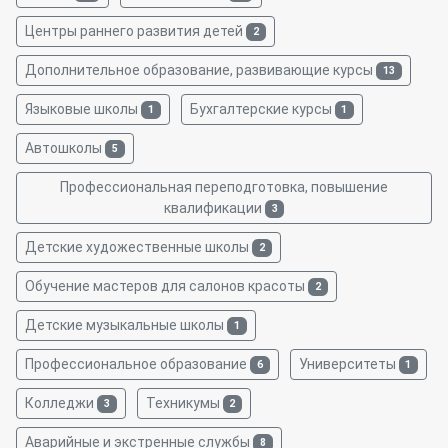
Центры раннего развития детей
2
Дополнительное образование, развивающие курсы
13
Языковые школы
Бухгалтерские курсы
1
1
Автошколы
5
Профессиональная переподготовка, повышение
квалификации
3
Детские художественные школы
2
Обучение мастеров для салонов красоты
2
Детские музыкальные школы
1
Профессиональное образование
Университеты
6
1
Колледжи
Техникумы
3
2
Аварийные и экстренные службы
8