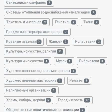
Сантехника и санфаянс
3
Системы отопления водоснабжения канализации
4
Текстиль и интерьер
Текстиль
Ткани
9
2
2
Предметы интерьера экстерьера
7
Кованые изделия
Жалюзи
Рольставни
3
2
2
Культура, искусство, религия
11
Культура и искусство
Музеи
Библиотеки
4
1
3
Художественные изделия материалы
1
Художественные мастерские
Религия
1
6
Религиозные организации
1
Храмы, соборы, церкви
Город и власть
5
27
Общественные политические организации
2