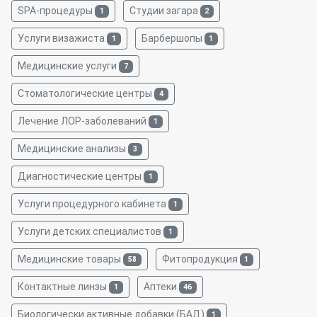
SPA-процедуры
Студии загара
1
2
Услуги визажиста
Барбершопы
1
1
Медицинские услуги
7
Стоматологические центры
4
Лечение ЛОР-заболеваний
1
Медицинские анализы
3
Диагностические центры
1
Услуги процедурного кабинета
1
Услуги детских специалистов
1
Медицинские товары
Фитопродукция
58
1
Контактные линзы
Аптеки
1
46
Биологически активные добавки (БАД)
1