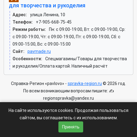
для творчества и рукоделия
Адрес:
улица Ленина, 10
Телефон:
+7-905-668-75-45
Режим работы:
Пн: c 09:00-19:00, Вт: c 09:00-19:00, Ср:
c 09:00-19:00, Чт: c 09:00-19:00, Пт: c 09:00-19:00, Сб: c
09:00-15:00, Вс: c 09:00-15:00
Сайт:
pavmade.ru
Особенности:
Спецмагазины/Товары для творчества
и рукоделия/Оплата картой. Наличный расчёт
Справка-Регион «pavlovo» -
spravka-region.ru
© 2026 год.
По всем возникающим вопросам пишите: ✍
regionspravka@yandex.ru
На сайте может быть информация содержащая возрастных
На сайте используются cookies. Продолжая пользоваться
ограничения 6+.
сайтом, вы соглашаетесь с их использованием.
Пользовательское соглашение
|
Политика конфиденциальности
Принять
|
Условия доступа к сайту