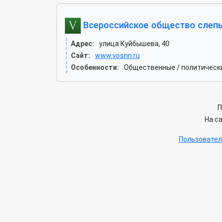
Всероссийское общество слеп
Адрес:
улица Куйбышева, 40
Сайт:
www.vosnn.ru
Особенности:
Общественные / политическ
П
На с
Пользовател