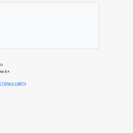
ru
я 6+.
тупа к сайту