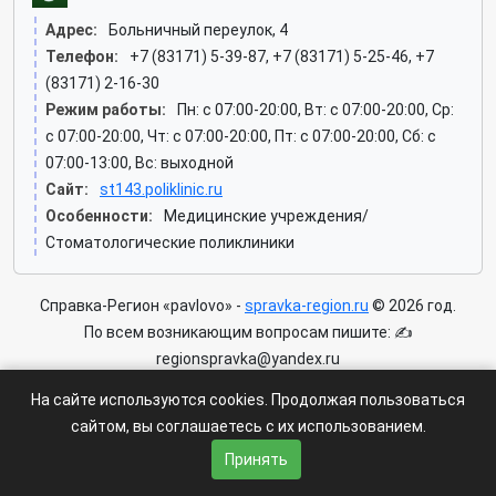
Адрес:
Больничный переулок, 4
Телефон:
+7 (83171) 5-39-87, +7 (83171) 5-25-46, +7
(83171) 2-16-30
Режим работы:
Пн: c 07:00-20:00, Вт: c 07:00-20:00, Ср:
c 07:00-20:00, Чт: c 07:00-20:00, Пт: c 07:00-20:00, Сб: c
07:00-13:00, Вс: выходной
Сайт:
st143.poliklinic.ru
Особенности:
Медицинские учреждения/
Стоматологические поликлиники
Справка-Регион «pavlovo» -
spravka-region.ru
© 2026 год.
По всем возникающим вопросам пишите: ✍
regionspravka@yandex.ru
На сайте может быть информация содержащая возрастных
На сайте используются cookies. Продолжая пользоваться
ограничения 6+.
сайтом, вы соглашаетесь с их использованием.
Пользовательское соглашение
|
Политика конфиденциальности
Принять
|
Условия доступа к сайту