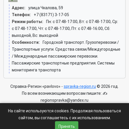
Адрес:
улица Чкалова, 59
Телефон:
+7 (83171) 3-17-05
Режим работы:
Пн: c 07:48-17:00, Вт: c 07:48-17:00, Ср:
c 07:48-17:00, Чт: c 07:48-17:00, Пт: c 07:48-16:00, Сб:
выходной, Вс: выходной
Особенности:
Городской транспорт. Грузоперевозки /
Транспортные услуги. Средства связи/Междугородные
/ Международные пассажирские перевозки.
Пассажирские транспортные предприятия. Системы
мониторинга транспорта
Справка-Регион «pavlovo» -
spravka-region.ru
© 2026 год.
По всем возникающим вопросам пишите: ✍
regionspravka@yandex.ru
На сайте может быть информация содержащая возрастных
На сайте используются cookies. Продолжая пользоваться
ограничения 6+.
сайтом, вы соглашаетесь с их использованием.
Пользовательское соглашение
|
Политика конфиденциальности
Принять