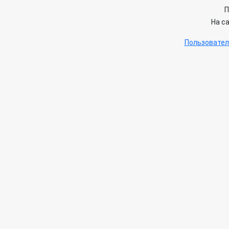
П
На с
Пользовател