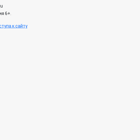
ru
я 6+.
тупа к сайту