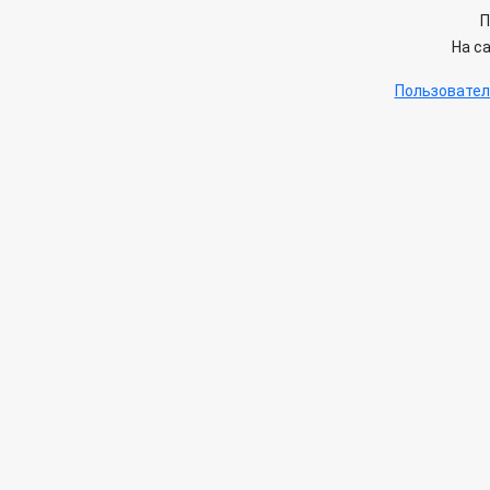
П
На с
Пользовател