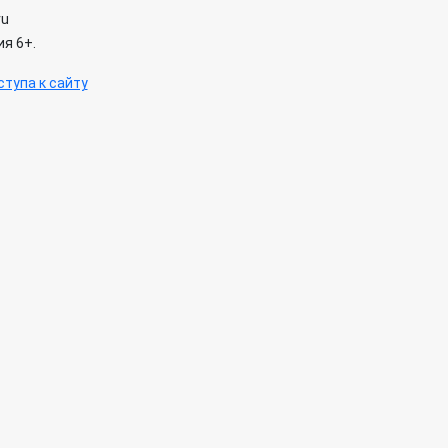
ru
я 6+.
тупа к сайту