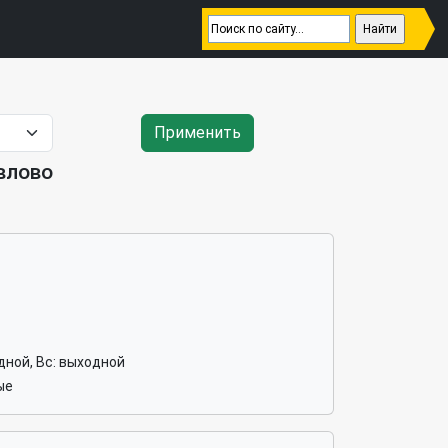
Применить
влово
ходной, Вс: выходной
ые