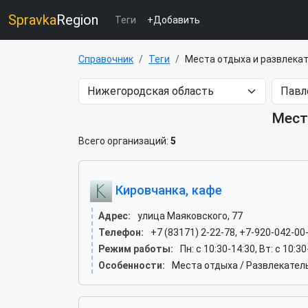
Spravka
Region
Теги
+Добавить
Справочник
Теги
Места отдыха и развлека
Мест
Всего организаций:
5
Кировчанка, кафе
Адрес:
улица Маяковского, 77
Телефон:
+7 (83171) 2-22-78, +7-920-042-00
Режим работы:
Пн: c 10:30-14:30, Вт: c 10:3
Особенности:
Места отдыха / Развлекател