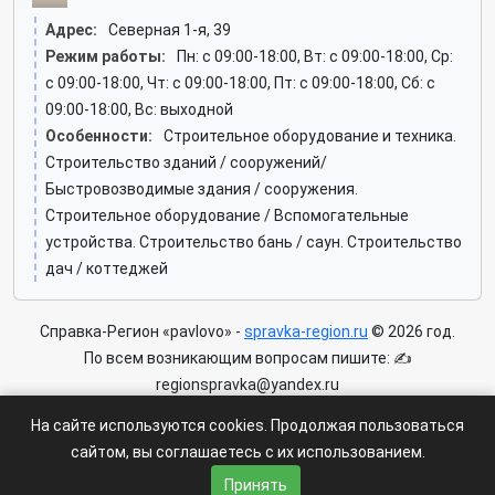
Адрес:
Северная 1-я, 39
Режим работы:
Пн: c 09:00-18:00, Вт: c 09:00-18:00, Ср:
c 09:00-18:00, Чт: c 09:00-18:00, Пт: c 09:00-18:00, Сб: c
09:00-18:00, Вс: выходной
Особенности:
Строительное оборудование и техника.
Строительство зданий / сооружений/
Быстровозводимые здания / сооружения.
Строительное оборудование / Вспомогательные
устройства. Строительство бань / саун. Строительство
дач / коттеджей
Справка-Регион «pavlovo» -
spravka-region.ru
© 2026 год.
По всем возникающим вопросам пишите: ✍
regionspravka@yandex.ru
На сайте может быть информация содержащая возрастных
На сайте используются cookies. Продолжая пользоваться
ограничения 6+.
сайтом, вы соглашаетесь с их использованием.
Пользовательское соглашение
|
Политика конфиденциальности
Принять