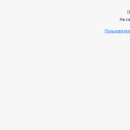
П
На с
Пользовател