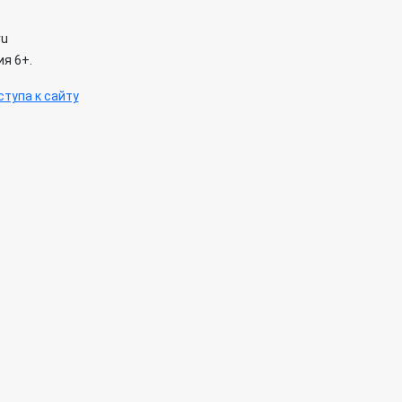
ru
я 6+.
тупа к сайту