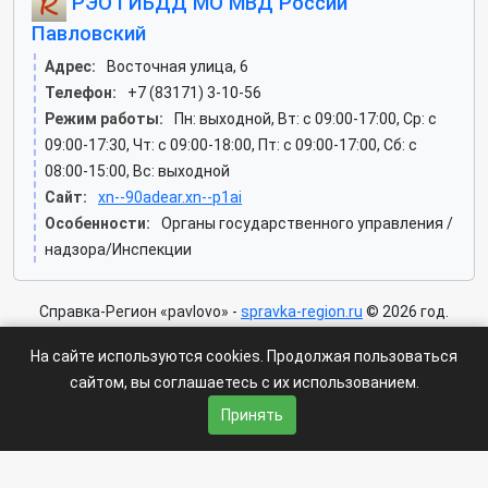
РЭО ГИБДД МО МВД России
Павловский
Адрес:
Восточная улица, 6
Телефон:
+7 (83171) 3-10-56
Режим работы:
Пн: выходной, Вт: c 09:00-17:00, Ср: c
09:00-17:30, Чт: c 09:00-18:00, Пт: c 09:00-17:00, Сб: c
08:00-15:00, Вс: выходной
Сайт:
xn--90adear.xn--p1ai
Особенности:
Органы государственного управления /
надзора/Инспекции
Справка-Регион «pavlovo» -
spravka-region.ru
© 2026 год.
По всем возникающим вопросам пишите: ✍
На сайте используются cookies. Продолжая пользоваться
regionspravka@yandex.ru
сайтом, вы соглашаетесь с их использованием.
На сайте может быть информация содержащая возрастных
Принять
ограничения 6+.
Пользовательское соглашение
|
Политика конфиденциальности
|
Условия доступа к сайту